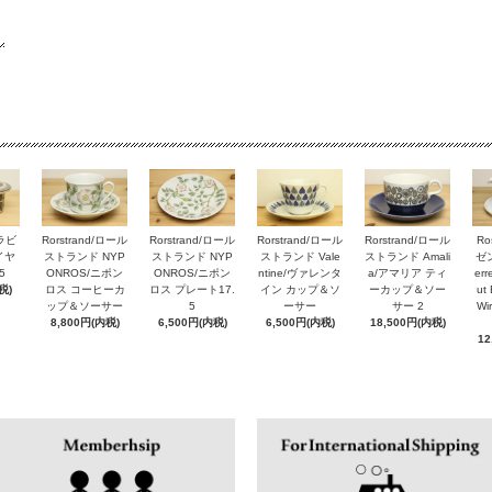
アラビ
Rorstrand/ロール
Rorstrand/ロール
Rorstrand/ロール
Rorstrand/ロール
Ro
ルイヤ
ストランド NYP
ストランド NYP
ストランド Vale
ストランド Amali
ゼン
5
ONROS/ニポン
ONROS/ニポン
ntine/ヴァレンタ
a/アマリア ティ
er
税)
ロス コーヒーカ
ロス プレート17.
イン カップ＆ソ
ーカップ＆ソー
ut 
ップ＆ソーサー
5
ーサー
サー 2
Wi
8,800円(内税)
6,500円(内税)
6,500円(内税)
18,500円(内税)
12