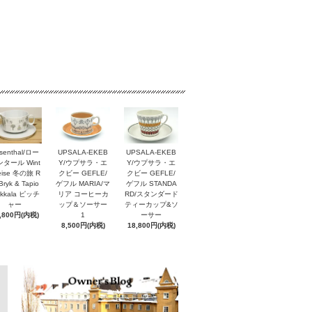
senthal/ロー
UPSALA-EKEB
UPSALA-EKEB
タール Wint
Y/ウプサラ・エ
Y/ウプサラ・エ
reise 冬の旅 R
クビー GEFLE/
クビー GEFLE/
Bryk & Tapio
ゲフル MARIA/マ
ゲフル STANDA
rkkala ピッチ
リア コーヒーカ
RD/スタンダード
ャー
ップ＆ソーサー
ティーカップ&ソ
,800円(内税)
1
ーサー
8,500円(内税)
18,800円(内税)