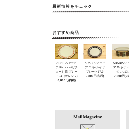
最新情報をチェック
おすすめ商品
ARABIA/アラビ
ARABIA/アラビ
ARABIA/
ア Pizzicato/ピチ
ア Ruija/ルイヤ
ア Ruija/
カート 皿 プレー
プレート17.5
ボウル13.
ト24（オレンジ)
3,800円(内税)
7,800円(内
6,800円(内税)