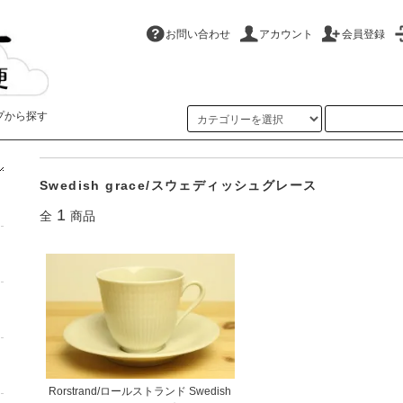
お問い合わせ
アカウント
会員登録
プから探す
ホーム
>
Rorstrand/ロールストランド
>
Swedish grace/スウェディッシュグレース
Swedish grace/スウェディッシュグレース
1
全
商品
Rorstrand/ロールストランド Swedish