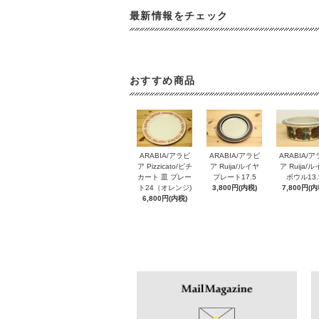
最新情報をチェック
おすすめ商品
ARABIA/アラビ
ARABIA/アラビ
ARABIA/
ア Pizzicato/ピチ
ア Ruija/ルイヤ
ア Ruija/
カート 皿 プレー
プレート17.5
ボウル13.
ト24（オレンジ)
3,800円(内税)
7,800円(内
6,800円(内税)