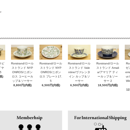
アラビ
Rorstrand/ロール
Rorstrand/ロール
Rorstrand/ロール
Rorstrand/ロール
Ro
ルイヤ
ストランド NYP
ストランド NYP
ストランド Vale
ストランド Amali
ゼン
5
ONROS/ニポン
ONROS/ニポン
ntine/ヴァレンタ
a/アマリア ティ
er
税)
ロス コーヒーカ
ロス プレート17.
イン カップ＆ソ
ーカップ＆ソー
ut 
ップ＆ソーサー
5
ーサー
サー 2
Wi
8,800円(内税)
6,500円(内税)
6,500円(内税)
18,500円(内税)
12