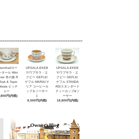
senthal/ロー
UPSALA-EKEB
UPSALA-EKEB
タール Wint
Y/ウプサラ・エ
Y/ウプサラ・エ
reise 冬の旅 R
クビー GEFLE/
クビー GEFLE/
Bryk & Tapio
ゲフル MARIA/マ
ゲフル STANDA
rkkala ピッチ
リア コーヒーカ
RD/スタンダード
ャー
ップ＆ソーサー
ティーカップ&ソ
,800円(内税)
1
ーサー
8,500円(内税)
18,800円(内税)