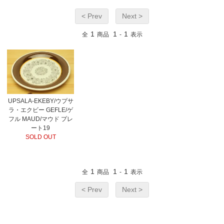
< Prev
Next >
1
1
1
全
商品
-
表示
UPSALA-EKEBY/ウプサ
ラ・エクビー GEFLE/ゲ
フル MAUD/マウド プレ
ート19
SOLD OUT
1
1
1
全
商品
-
表示
< Prev
Next >