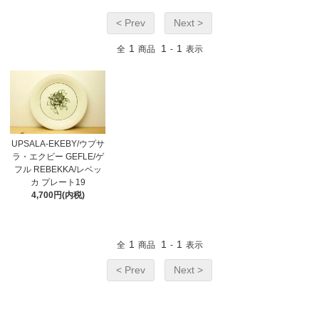
< Prev
Next >
1
1
1
全
商品
-
表示
UPSALA-EKEBY/ウプサ
ラ・エクビー GEFLE/ゲ
フル REBEKKA/レベッ
カ プレート19
4,700円(内税)
1
1
1
全
商品
-
表示
< Prev
Next >