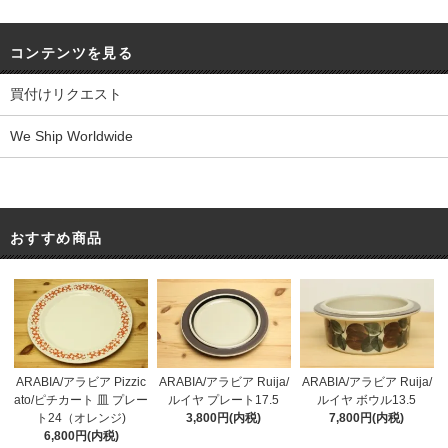
コンテンツを見る
買付けリクエスト
We Ship Worldwide
おすすめ商品
ARABIA/アラビア Pizzic
ARABIA/アラビア Ruija/
ARABIA/アラビア Ruija/
ato/ピチカート 皿 プレー
ルイヤ プレート17.5
ルイヤ ボウル13.5
ト24（オレンジ)
3,800円(内税)
7,800円(内税)
6,800円(内税)