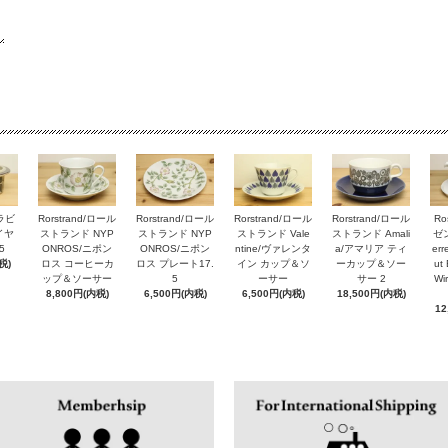
アラビ
Rorstrand/ロール
Rorstrand/ロール
Rorstrand/ロール
Rorstrand/ロール
Ro
ルイヤ
ストランド NYP
ストランド NYP
ストランド Vale
ストランド Amali
ゼン
5
ONROS/ニポン
ONROS/ニポン
ntine/ヴァレンタ
a/アマリア ティ
er
税)
ロス コーヒーカ
ロス プレート17.
イン カップ＆ソ
ーカップ＆ソー
ut 
ップ＆ソーサー
5
ーサー
サー 2
Wi
8,800円(内税)
6,500円(内税)
6,500円(内税)
18,500円(内税)
12