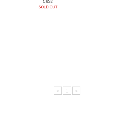
C&S2
SOLD OUT
<
1
>