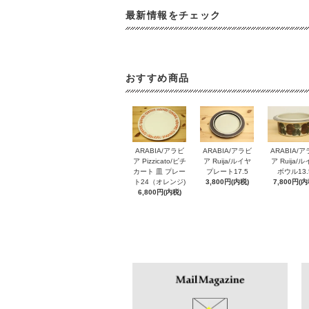
最新情報をチェック
おすすめ商品
ARABIA/アラビ
ARABIA/アラビ
ARABIA/
ア Pizzicato/ピチ
ア Ruija/ルイヤ
ア Ruija/
カート 皿 プレー
プレート17.5
ボウル13.
ト24（オレンジ)
3,800円(内税)
7,800円(内
6,800円(内税)