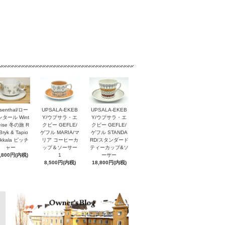
senthal/ロー
UPSALA-EKEB
UPSALA-EKEB
タール Wint
Y/ウプサラ・エ
Y/ウプサラ・エ
reise 冬の旅 R
クビー GEFLE/
クビー GEFLE/
Bryk & Tapio
ゲフル MARIA/マ
ゲフル STANDA
rkkala ピッチ
リア コーヒーカ
RD/スタンダード
ャー
ップ＆ソーサー
ティーカップ&ソ
,800円(内税)
1
ーサー
8,500円(内税)
18,800円(内税)