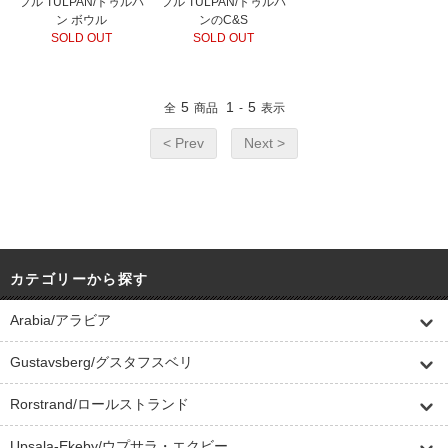
フル TULPAN/トゥルパ
フル TULPAN/トゥルパ
ン ボウル
ンのC&S
SOLD OUT
SOLD OUT
5
1
5
全
商品
-
表示
< Prev
Next >
カテゴリーから探す
Arabia/アラビア
Gustavsberg/グスタフスベリ
Rorstrand/ロールストランド
Upsala-Ekeby/ウプサラ・エクビー