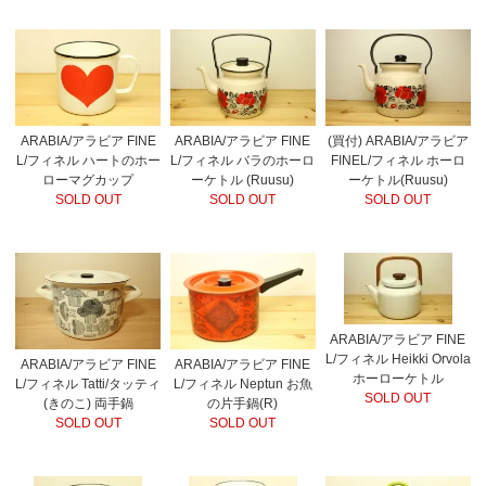
ARABIA/アラビア FINE
ARABIA/アラビア FINE
(買付) ARABIA/アラビア
L/フィネル ハートのホー
L/フィネル バラのホーロ
FINEL/フィネル ホーロ
ローマグカップ
ーケトル (Ruusu)
ーケトル(Ruusu)
SOLD OUT
SOLD OUT
SOLD OUT
ARABIA/アラビア FINE
L/フィネル Heikki Orvola
ARABIA/アラビア FINE
ARABIA/アラビア FINE
ホーローケトル
L/フィネル Tatti/タッティ
L/フィネル Neptun お魚
SOLD OUT
(きのこ) 両手鍋
の片手鍋(R)
SOLD OUT
SOLD OUT