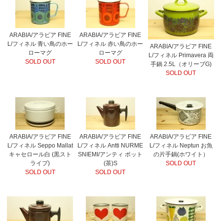
ARABIA/アラビア FINE
ARABIA/アラビア FINE
L/フィネル 青い鳥のホー
L/フィネル 赤い鳥のホー
ARABIA/アラビア FINE
ローマグ
ローマグ
L/フィネル Primavera 両
SOLD OUT
SOLD OUT
手鍋 2.5L（オリーブG)
SOLD OUT
ARABIA/アラビア FINE
ARABIA/アラビア FINE
ARABIA/アラビア FINE
L/フィネル Seppo Mallat
L/フィネル Antti NURME
L/フィネル Neptun お魚
キャセロール白 (黒スト
SNIEMI/アンティ ポット
の片手鍋(ホワイト）
ライプ)
(茶)S
SOLD OUT
SOLD OUT
SOLD OUT