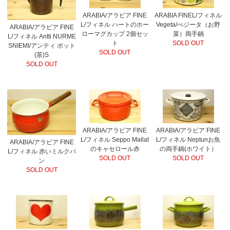
ARABIA/アラビア FINE
ARABIA FINEL/フィネル
L/フィネル ハートのホー
Vegeta/べジータ（お野
ARABIA/アラビア FINE
ローマグカップ 2個セッ
菜）両手鍋
L/フィネル Antti NURME
ト
SOLD OUT
SNIEMI/アンティ ポット
SOLD OUT
(茶)S
SOLD OUT
ARABIA/アラビア FINE
ARABIA/アラビア FINE
L/フィネル Seppo Mallat
L/フィネル Neptunお魚
ARABIA/アラビア FINE
のキャセロール赤
の両手鍋(ホワイト）
L/フィネル 赤いミルクパ
SOLD OUT
SOLD OUT
ン
SOLD OUT