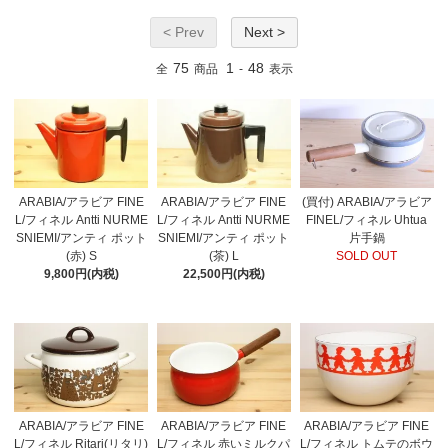
< Prev
Next >
75
1
48
全
商品
-
表示
ARABIA/アラビア FINE
ARABIA/アラビア FINE
(買付) ARABIA/アラビア
L/フィネル Antti NURME
L/フィネル Antti NURME
FINEL/フィネル Uhtua
SNIEMI/アンティ ポット
SNIEMI/アンティ ポット
片手鍋
(赤) S
(茶) L
SOLD OUT
9,800円(内税)
22,500円(内税)
ARABIA/アラビア FINE
ARABIA/アラビア FINE
ARABIA/アラビア FINE
L/フィネル Ritari(リタリ)
L/フィネル 赤いミルクパ
L/フィネル トムテのボウ