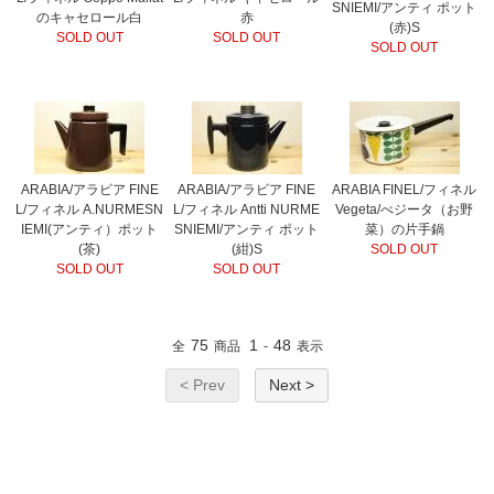
SNIEMI/アンティ ポット
のキャセロール白
赤
(赤)S
SOLD OUT
SOLD OUT
SOLD OUT
ARABIA/アラビア FINE
ARABIA/アラビア FINE
ARABIA FINEL/フィネル
L/フィネル A.NURMESN
L/フィネル Antti NURME
Vegeta/べジータ（お野
IEMI(アンティ）ポット
SNIEMI/アンティ ポット
菜）の片手鍋
(茶)
(紺)S
SOLD OUT
SOLD OUT
SOLD OUT
75
1
48
全
商品
-
表示
< Prev
Next >