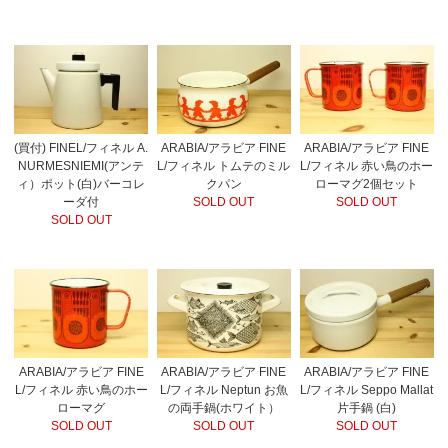
(買付) FINEL/フィネル A.
ARABIA/アラビア FINE
ARABIA/アラビア FINE
NURMESNIEMI(アンテ
L/フィネル トムテのミル
L/フィネル 赤い鳥のホー
ィ）ポット(白)バーコレ
クパン
ローマグ2個セット
ーダ付
SOLD OUT
SOLD OUT
SOLD OUT
ARABIA/アラビア FINE
ARABIA/アラビア FINE
ARABIA/アラビア FINE
L/フィネル 赤い鳥のホー
L/フィネル Neptun お魚
L/フィネル Seppo Mallat
ローマグ
の両手鍋(ホワイト）
片手鍋 (白)
SOLD OUT
SOLD OUT
SOLD OUT