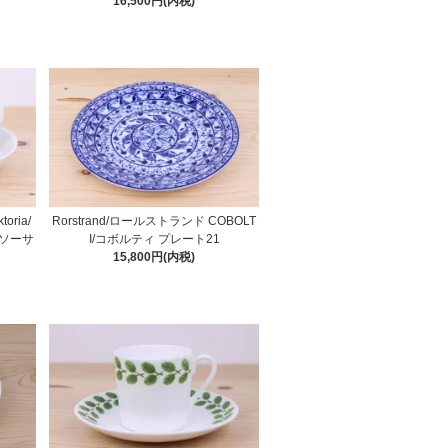
16,500円(内税)
oria/
Rorstrand/ロールストランド COBOLT
ソーサ
I/コボルティ プレート21
15,800円(内税)