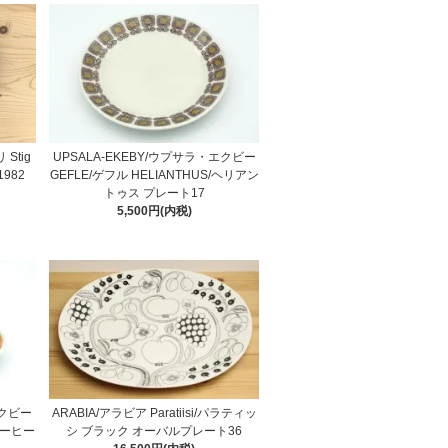
Stig
UPSALA-EKEBY/ウプサラ・エクビー
982
GEFLE/ゲフル HELIANTHUS/ヘリアン
トゥス プレート17
5,500円(内税)
エクビー
ARABIA/アラビア Paratiisi/パラティッ
 コーヒー
シ ブラック オーバルプレート36