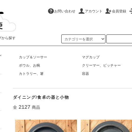
お問い合わせ
アカウント
会員登録
プから探す
ホーム
>
ダイニング/食卓の器と小物
カップ＆ソーサー
マグカップ
ボウル、お椀
クリーマー、ピッチャー
カトラリー、箸
容器
ダイニング/食卓の器と小物
2127
全
商品