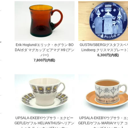
Erik Hoglund/エリック・ホグラン BO
GUSTAVSBERG/グスタフスベリ 
DA/ボダ マグカップ ビアマグ H9 (アン
Lindberg クリスマスプレート1
バー)
6,300円(内税)
7,800円(内税)
UPSALA-EKEBY/ウプサラ・エクビー
UPSALA-EKEBY/ウプサラ・
GEFLE/ゲフル HELIANTHUS/ヘリアン
GEFLE/ゲフル MARIA/マリア