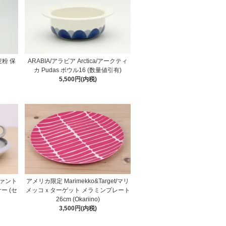
麦粉 保
ARABIA/アラビア Arctica/アークティ
カ Pudas ボウル16 (数量値引有)
5,500円(内税)
スヴァント
アメリカ限定 Marimekko&Target/マリ
ー (セ
メッコｘターゲット メラミンプレート
26cm (Okariino)
3,500円(内税)