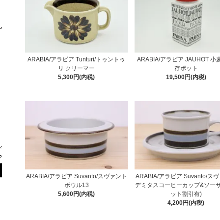
ARABIA/アラビア Tunturi/トゥントゥ
ARABIA/アラビア JAUHOT 小
リ クリーマー
存ポット
5,300円(内税)
19,500円(内税)
ARABIA/アラビア Suvanto/スヴァント
ARABIA/アラビア Suvanto/
ボウル13
デミタスコーヒーカップ&ソーサ
5,600円(内税)
ット割引有)
4,200円(内税)