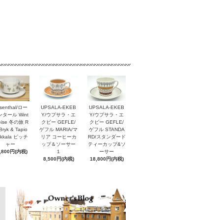
senthal/ロー
UPSALA-EKEB
UPSALA-EKEB
タール Wint
Y/ウプサラ・エ
Y/ウプサラ・エ
reise 冬の旅 R
クビー GEFLE/
クビー GEFLE/
Bryk & Tapio
ゲフル MARIA/マ
ゲフル STANDA
rkkala ピッチ
リア コーヒーカ
RD/スタンダード
ャー
ップ＆ソーサー
ティーカップ&ソ
,800円(内税)
1
ーサー
8,500円(内税)
18,800円(内税)