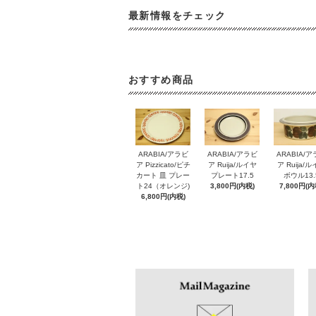
最新情報をチェック
おすすめ商品
ARABIA/アラビ
ARABIA/アラビ
ARABIA/
ア Pizzicato/ピチ
ア Ruija/ルイヤ
ア Ruija/
カート 皿 プレー
プレート17.5
ボウル13.
ト24（オレンジ)
3,800円(内税)
7,800円(内
6,800円(内税)