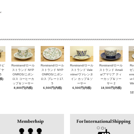
アラビ
Rorstrand/ロール
Rorstrand/ロール
Rorstrand/ロール
Rorstrand/ロール
Ro
ルイヤ
ストランド NYP
ストランド NYP
ストランド Vale
ストランド Amali
ゼン
5
ONROS/ニポン
ONROS/ニポン
ntine/ヴァレンタ
a/アマリア ティ
er
税)
ロス コーヒーカ
ロス プレート17.
イン カップ＆ソ
ーカップ＆ソー
ut 
ップ＆ソーサー
5
ーサー
サー 2
Wi
8,800円(内税)
6,500円(内税)
6,500円(内税)
18,500円(内税)
12