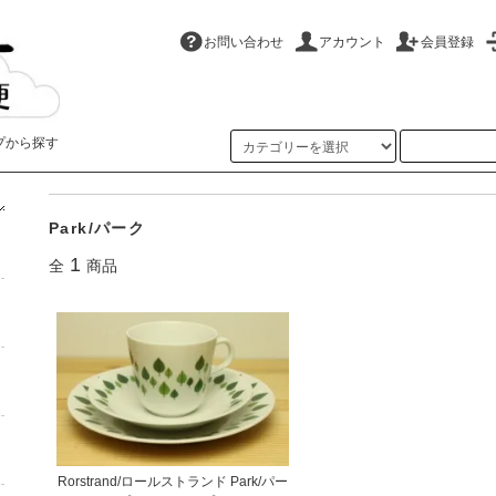
お問い合わせ
アカウント
会員登録
プから探す
ホーム
>
Rorstrand/ロールストランド
>
Park/パーク
Park/パーク
1
全
商品
Rorstrand/ロールストランド Park/パー