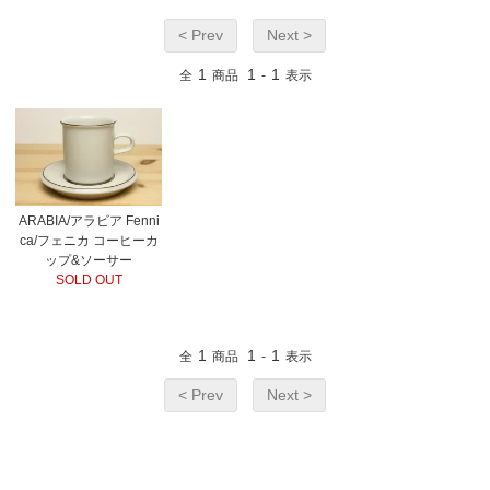
< Prev
Next >
1
1
1
全
商品
-
表示
ARABIA/アラビア Fenni
ca/フェニカ コーヒーカ
ップ&ソーサー
SOLD OUT
1
1
1
全
商品
-
表示
< Prev
Next >