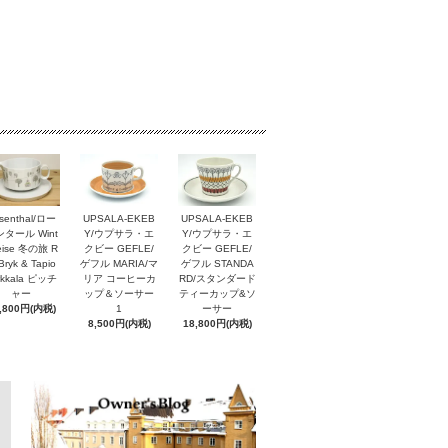
senthal/ロー
UPSALA-EKEB
UPSALA-EKEB
タール Wint
Y/ウプサラ・エ
Y/ウプサラ・エ
reise 冬の旅 R
クビー GEFLE/
クビー GEFLE/
Bryk & Tapio
ゲフル MARIA/マ
ゲフル STANDA
rkkala ピッチ
リア コーヒーカ
RD/スタンダード
ャー
ップ＆ソーサー
ティーカップ&ソ
,800円(内税)
1
ーサー
8,500円(内税)
18,800円(内税)