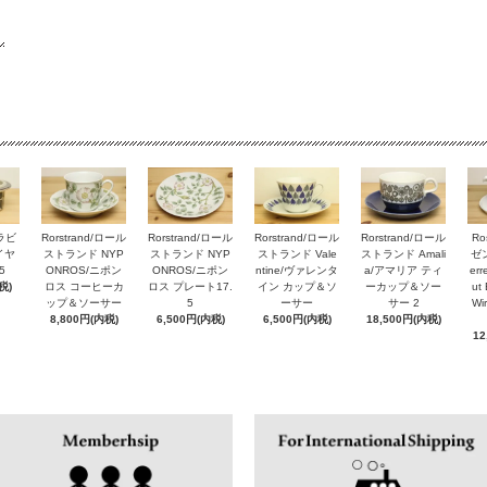
アラビ
Rorstrand/ロール
Rorstrand/ロール
Rorstrand/ロール
Rorstrand/ロール
Ro
ルイヤ
ストランド NYP
ストランド NYP
ストランド Vale
ストランド Amali
ゼン
5
ONROS/ニポン
ONROS/ニポン
ntine/ヴァレンタ
a/アマリア ティ
er
税)
ロス コーヒーカ
ロス プレート17.
イン カップ＆ソ
ーカップ＆ソー
ut 
ップ＆ソーサー
5
ーサー
サー 2
Wi
8,800円(内税)
6,500円(内税)
6,500円(内税)
18,500円(内税)
12