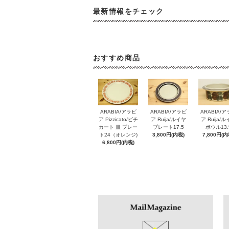
最新情報をチェック
おすすめ商品
ARABIA/アラビ
ARABIA/アラビ
ARABIA/
ア Pizzicato/ピチ
ア Ruija/ルイヤ
ア Ruija/
カート 皿 プレー
プレート17.5
ボウル13.
ト24（オレンジ)
3,800円(内税)
7,800円(内
6,800円(内税)