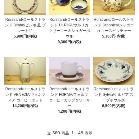
Rorstrand/ロールストラ
Rorstrand/ロールストラ
Rorstrand/ロールストラ
ンド Bimbo/ビンボ 皿 プ
ンド ULRIKA/ウルリカ
ンド Japonica/ジャポニ
レート21
クリーマー＆シュガーボ
カ ソースピッチャー
5,900円(内税)
ウル
5,300円(内税)
9,300円(内税)
Rorstrand/ロールストラ
Rorstrand/ロールストラ
Rorstrand/ロールストラ
ンド VENEZIA/ヴェネツ
ンド FORMA/フォルマ
ンド Sylvia/シルビア ス
ィア コーヒーポット
コーヒーカップ＆ソーサ
ープボウル20
14,200円(内税)
ー
6,500円(内税)
4,200円(内税)
560
1
48
全
商品
-
表示