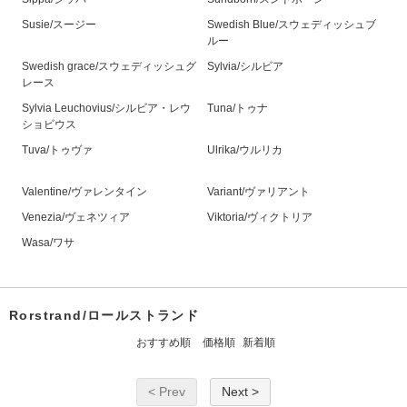
Susie/スージー
Swedish Blue/スウェディッシュブ
ルー
Swedish grace/スウェディッシュグ
Sylvia/シルビア
レース
Sylvia Leuchovius/シルビア・レウ
Tuna/トゥナ
ショビウス
Tuva/トゥヴァ
Ulrika/ウルリカ
Valentine/ヴァレンタイン
Variant/ヴァリアント
Venezia/ヴェネツィア
Viktoria/ヴィクトリア
Wasa/ワサ
Rorstrand/ロールストランド
おすすめ順
価格順
新着順
< Prev
Next >