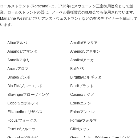
ロールストランド (Rorstrand) は、1726年にスウェーデン王室御用達窯として創
業。ロールストランドの器は、ノーベル賞授賞式の晩餐会でも使用されています。
Marianne Westman(マリアンヌ・ウェストマン）などの有名デザイナーも輩出して
います。
Alba/アルバ
Amalia/アマリア
Amanda/アマンダ
Anemon/アネモン
Anneli/アネリ
Annika/アニカ
Arom/アロマ
Bali/バリ
Bimbo/ビンボ
Birgitta/ビルギッタ
Bla Eld/ブルーエルド
Blad/ブラッド
Blavinge/ブローヴィンゲ
Casino/カジノ
Cobolti/コボルティ
Eden/エデン
Elizabeth/エリザベス
Entre/アントレ
Focus/フォークス
Forma/フォルマ
Fructus/フルーツ
Gille/ジッレ
Granada/グラナダ
Gunnar Nylund/グナー・ニールンド