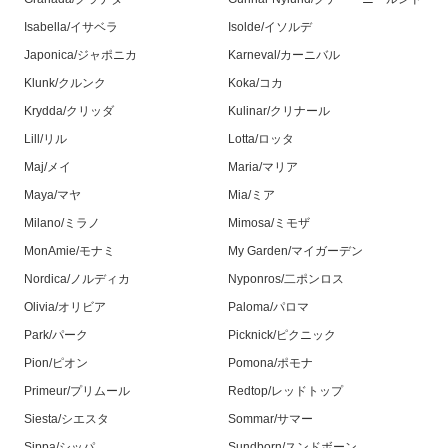
Isabella/イサベラ
Isolde/イソルデ
Japonica/ジャポニカ
Karneval/カーニバル
Klunk/クルンク
Koka/コカ
Krydda/クリッダ
Kulinar/クリナール
Lill/リル
Lotta/ロッタ
Maj/メイ
Maria/マリア
Maya/マヤ
Mia/ミア
Milano/ミラノ
Mimosa/ミモザ
MonAmie/モナミ
My Garden/マイガーデン
Nordica/ノルディカ
Nyponros/二ポンロス
Olivia/オリビア
Paloma/パロマ
Park/パーク
Picknick/ピクニック
Pion/ピオン
Pomona/ポモナ
Primeur/プリムール
Redtop/レッドトップ
Siesta/シエスタ
Sommar/サマー
Sippa/シッパ
Sundborn/スンドボーン