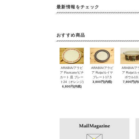
最新情報をチェック
おすすめ商品
ARABIA/アラビ
ARABIA/アラビ
ARABIA/
ア Pizzicato/ピチ
ア Ruija/ルイヤ
ア Ruija/
カート 皿 プレー
プレート17.5
ボウル13.
ト24（オレンジ)
3,800円(内税)
7,800円(内
6,800円(内税)