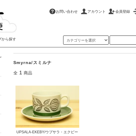
お問い合わせ
アカウント
会員登録
プから探す
ホーム
>
Upsala-Ekeby/ウプサラ・エクビー
>
Smyrna/スミルナ
Smyrna/スミルナ
1
全
商品
UPSALA-EKEBY/ウプサラ・エクビー