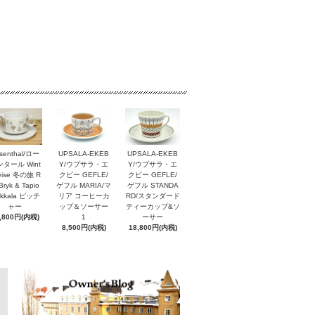
senthal/ロー
UPSALA-EKEB
UPSALA-EKEB
タール Wint
Y/ウプサラ・エ
Y/ウプサラ・エ
reise 冬の旅 R
クビー GEFLE/
クビー GEFLE/
Bryk & Tapio
ゲフル MARIA/マ
ゲフル STANDA
rkkala ピッチ
リア コーヒーカ
RD/スタンダード
ャー
ップ＆ソーサー
ティーカップ&ソ
,800円(内税)
1
ーサー
8,500円(内税)
18,800円(内税)