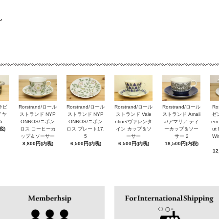
アラビ
Rorstrand/ロール
Rorstrand/ロール
Rorstrand/ロール
Rorstrand/ロール
Ro
ルイヤ
ストランド NYP
ストランド NYP
ストランド Vale
ストランド Amali
ゼン
5
ONROS/ニポン
ONROS/ニポン
ntine/ヴァレンタ
a/アマリア ティ
er
税)
ロス コーヒーカ
ロス プレート17.
イン カップ＆ソ
ーカップ＆ソー
ut 
ップ＆ソーサー
5
ーサー
サー 2
Wi
8,800円(内税)
6,500円(内税)
6,500円(内税)
18,500円(内税)
12