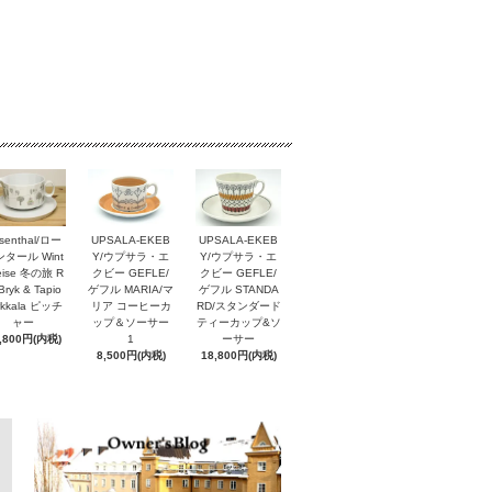
senthal/ロー
UPSALA-EKEB
UPSALA-EKEB
タール Wint
Y/ウプサラ・エ
Y/ウプサラ・エ
reise 冬の旅 R
クビー GEFLE/
クビー GEFLE/
Bryk & Tapio
ゲフル MARIA/マ
ゲフル STANDA
rkkala ピッチ
リア コーヒーカ
RD/スタンダード
ャー
ップ＆ソーサー
ティーカップ&ソ
,800円(内税)
1
ーサー
8,500円(内税)
18,800円(内税)