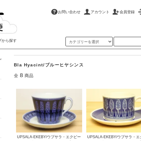
お問い合わせ
アカウント
会員登録
プから探す
ホーム
>
Upsala-Ekeby/ウプサラ・エクビー
>
Bla Hyacint/ブルーヒヤシンス
Bla Hyacint/ブルーヒヤシンス
8
全
商品
UPSALA-EKEBY/ウプサラ・エクビー
UPSALA-EKEBY/ウプサラ・