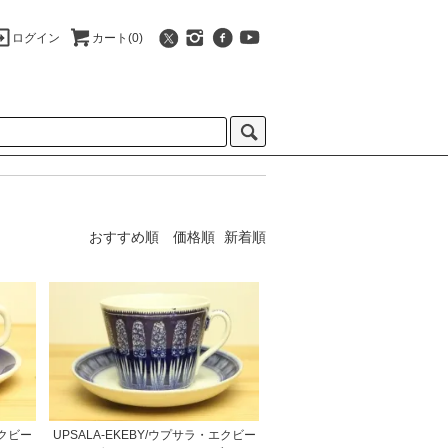
ログイン
カート(0)
おすすめ順
価格順
新着順
エクビー
UPSALA-EKEBY/ウプサラ・エクビー