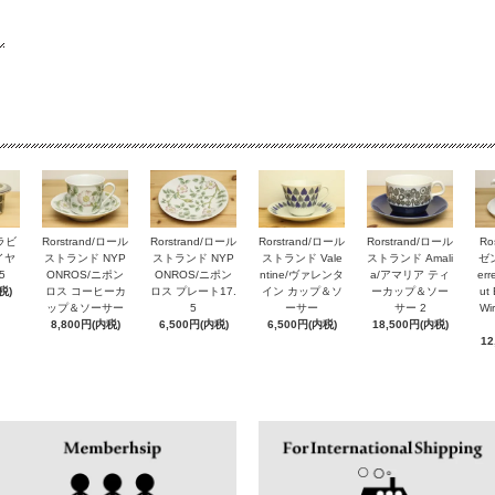
アラビ
Rorstrand/ロール
Rorstrand/ロール
Rorstrand/ロール
Rorstrand/ロール
Ro
ルイヤ
ストランド NYP
ストランド NYP
ストランド Vale
ストランド Amali
ゼン
5
ONROS/ニポン
ONROS/ニポン
ntine/ヴァレンタ
a/アマリア ティ
er
税)
ロス コーヒーカ
ロス プレート17.
イン カップ＆ソ
ーカップ＆ソー
ut 
ップ＆ソーサー
5
ーサー
サー 2
Wi
8,800円(内税)
6,500円(内税)
6,500円(内税)
18,500円(内税)
12