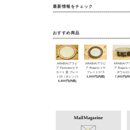
最新情報をチェック
おすすめ商品
ARABIA/アラビ
ARABIA/アラビ
ARABIA/
ア Pizzicato/ピチ
ア Ruija/ルイヤ
ア Ruija/
カート 皿 プレー
プレート17.5
ボウル13.
ト24（オレンジ)
3,800円(内税)
7,800円(内
6,800円(内税)