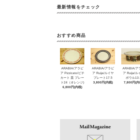
最新情報をチェック
おすすめ商品
ARABIA/アラビ
ARABIA/アラビ
ARABIA/
ア Pizzicato/ピチ
ア Ruija/ルイヤ
ア Ruija/
カート 皿 プレー
プレート17.5
ボウル13.
ト24（オレンジ)
3,800円(内税)
7,800円(内
6,800円(内税)