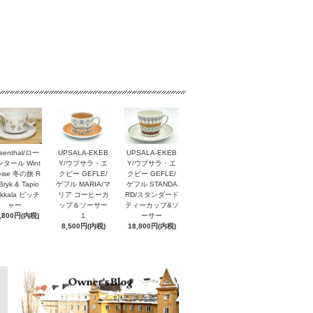
senthal/ロー
UPSALA-EKEB
UPSALA-EKEB
タール Wint
Y/ウプサラ・エ
Y/ウプサラ・エ
reise 冬の旅 R
クビー GEFLE/
クビー GEFLE/
Bryk & Tapio
ゲフル MARIA/マ
ゲフル STANDA
rkkala ピッチ
リア コーヒーカ
RD/スタンダード
ャー
ップ＆ソーサー
ティーカップ&ソ
,800円(内税)
1
ーサー
8,500円(内税)
18,800円(内税)