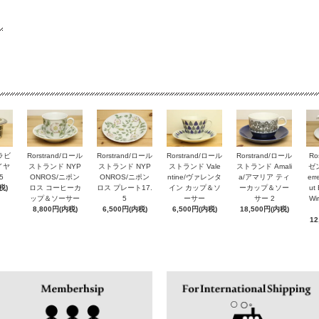
アラビ
Rorstrand/ロール
Rorstrand/ロール
Rorstrand/ロール
Rorstrand/ロール
Ro
ルイヤ
ストランド NYP
ストランド NYP
ストランド Vale
ストランド Amali
ゼン
5
ONROS/ニポン
ONROS/ニポン
ntine/ヴァレンタ
a/アマリア ティ
er
税)
ロス コーヒーカ
ロス プレート17.
イン カップ＆ソ
ーカップ＆ソー
ut 
ップ＆ソーサー
5
ーサー
サー 2
Wi
8,800円(内税)
6,500円(内税)
6,500円(内税)
18,500円(内税)
12