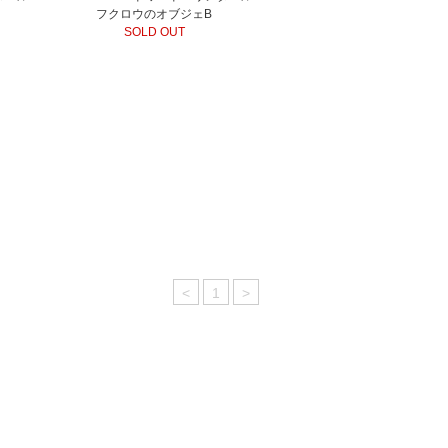
フクロウのオブジェB
SOLD OUT
<
1
>