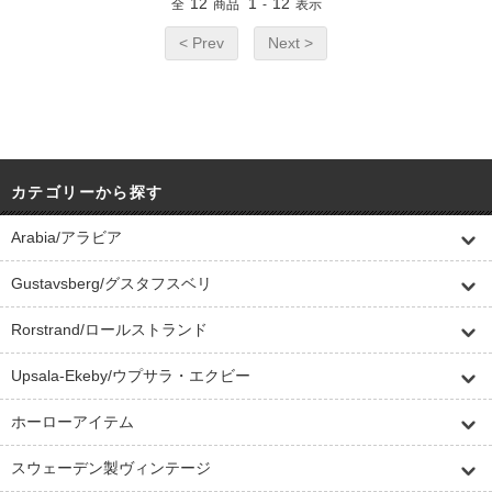
12
1
12
全
商品
-
表示
< Prev
Next >
カテゴリーから探す
Arabia/アラビア
Gustavsberg/グスタフスベリ
Rorstrand/ロールストランド
Upsala-Ekeby/ウプサラ・エクビー
ホーローアイテム
スウェーデン製ヴィンテージ