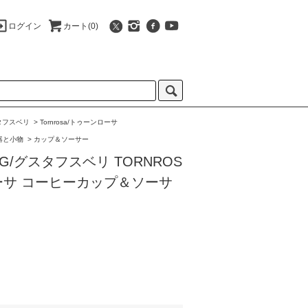
ログイン
カート(0)
グスタフスベリ
>
Tornrosa/トゥーンローサ
器と小物
>
カップ＆ソーサー
RG/グスタフスベリ TORNROS
ーサ コーヒーカップ＆ソーサ
)