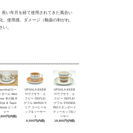
、長い年月を経て使用されてきた風合い
化、使用感、ダメージ（釉薬の剥がれ、
さい。
senthal/ロー
UPSALA-EKEB
UPSALA-EKEB
タール Wint
Y/ウプサラ・エ
Y/ウプサラ・エ
reise 冬の旅 R
クビー GEFLE/
クビー GEFLE/
Bryk & Tapio
ゲフル MARIA/マ
ゲフル STANDA
rkkala ピッチ
リア コーヒーカ
RD/スタンダード
ャー
ップ＆ソーサー
ティーカップ&ソ
,800円(内税)
1
ーサー
8,500円(内税)
18,800円(内税)