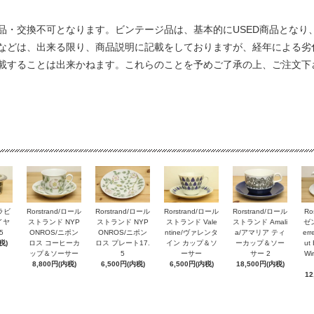
品・交換不可となります。ビンテージ品は、基本的にUSED商品となり
などは、出来る限り、商品説明に記載をしておりますが、経年による劣
載することは出来かねます。これらのことを予めご了承の上、ご注文下
アラビ
Rorstrand/ロール
Rorstrand/ロール
Rorstrand/ロール
Rorstrand/ロール
Ro
ルイヤ
ストランド NYP
ストランド NYP
ストランド Vale
ストランド Amali
ゼン
5
ONROS/ニポン
ONROS/ニポン
ntine/ヴァレンタ
a/アマリア ティ
er
税)
ロス コーヒーカ
ロス プレート17.
イン カップ＆ソ
ーカップ＆ソー
ut 
ップ＆ソーサー
5
ーサー
サー 2
Wi
8,800円(内税)
6,500円(内税)
6,500円(内税)
18,500円(内税)
12