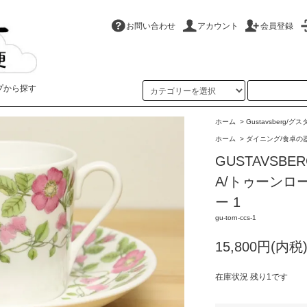
お問い合わせ
アカウント
会員登録
プから探す
ホーム
>
Gustavsberg/
ホーム
>
ダイニング/食卓の
GUSTAVSBE
A/トゥーンロ
ー 1
gu-torn-ccs-1
15,800円(内税
在庫状況 残り1です