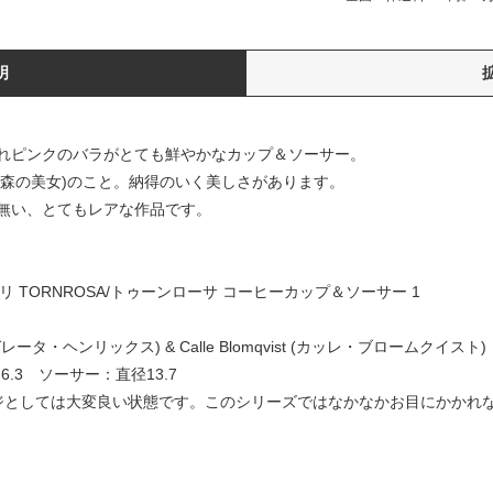
明
れピンクのバラがとても鮮やかなカップ＆ソーサー。
uty (眠れる森の美女)のこと。納得のいく美しさがあります。
無い、とてもレアな作品です。
ベリ TORNROSA/トゥーンローサ コーヒーカップ＆ソーサー 1
ルガレータ・ヘンリックス) & Calle Blomqvist (カッレ・ブロームクイスト)
.3 ソーサー：直径13.7
ジとしては大変良い状態です。このシリーズではなかなかお目にかかれ