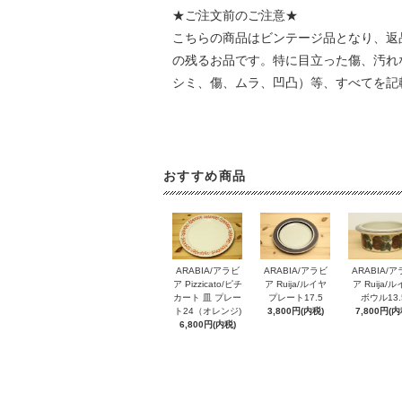
★ご注文前のご注意★
こちらの商品はビンテージ品となり、返
の残るお品です。特に目立った傷、汚れ
シミ、傷、ムラ、凹凸）等、すべてを記
おすすめ商品
ARABIA/アラビ
ARABIA/アラビ
ARABIA/
ア Pizzicato/ピチ
ア Ruija/ルイヤ
ア Ruija/
カート 皿 プレー
プレート17.5
ボウル13.
ト24（オレンジ)
3,800円(内税)
7,800円(内
6,800円(内税)