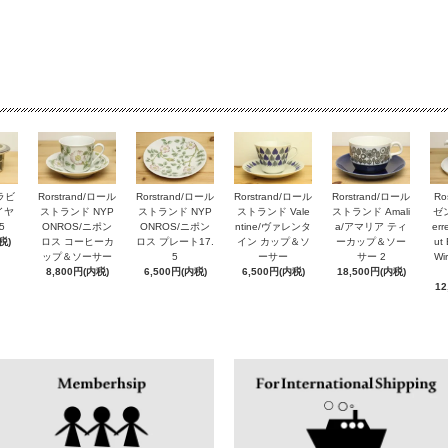
アラビ
Rorstrand/ロール
Rorstrand/ロール
Rorstrand/ロール
Rorstrand/ロール
Ro
ルイヤ
ストランド NYP
ストランド NYP
ストランド Vale
ストランド Amali
ゼン
5
ONROS/ニポン
ONROS/ニポン
ntine/ヴァレンタ
a/アマリア ティ
er
税)
ロス コーヒーカ
ロス プレート17.
イン カップ＆ソ
ーカップ＆ソー
ut 
ップ＆ソーサー
5
ーサー
サー 2
Wi
8,800円(内税)
6,500円(内税)
6,500円(内税)
18,500円(内税)
12