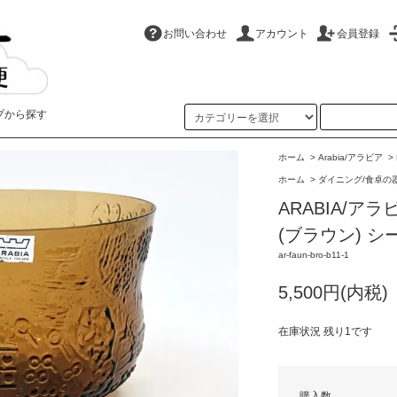
お問い合わせ
アカウント
会員登録
プから探す
ホーム
>
Arabia/アラビア
>
ホーム
>
ダイニング/食卓の
ARABIA/アラ
(ブラウン) シ
ar-faun-bro-b11-1
5,500円(内税)
在庫状況 残り1です
購入数