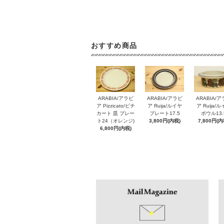
おすすめ商品
ARABIA/アラビ
ARABIA/アラビ
ARABIA/
ア Pizzicato/ピチ
ア Ruija/ルイヤ
ア Ruija/
カート 皿 プレー
プレート17.5
ボウル13.
ト24（オレンジ)
3,800円(内税)
7,800円(内
6,800円(内税)