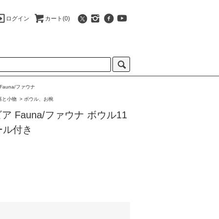
ログイン
カート(0)
Fauna/ファウナ
器と小物
>
ボウル、お椀
ビア Fauna/ファウナ ボウル11
ール付き