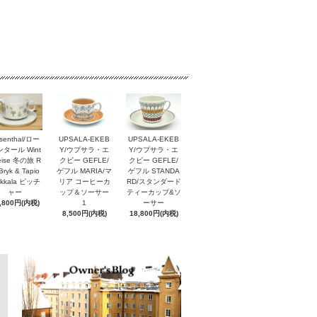
senthal/ロー
UPSALA-EKEB
UPSALA-EKEB
タール Wint
Y/ウプサラ・エ
Y/ウプサラ・エ
reise 冬の旅 R
クビー GEFLE/
クビー GEFLE/
Bryk & Tapio
ゲフル MARIA/マ
ゲフル STANDA
rkkala ピッチ
リア コーヒーカ
RD/スタンダード
ャー
ップ＆ソーサー
ティーカップ&ソ
,800円(内税)
1
ーサー
8,500円(内税)
18,800円(内税)