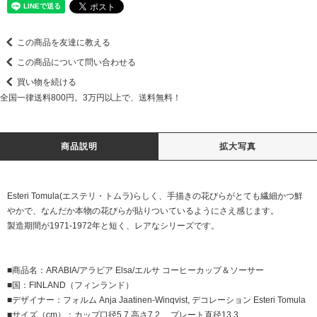
この商品を友達に教える
この商品について問い合わせる
買い物を続ける
全国一律送料800円。3万円以上で、送料無料！
商品説明
拡大写真
Esteri Tomula(エステリ・トムラ)らしく、手描きの花びらがとても繊細かつ鮮
やかで、なんだか本物の花びらが貼りついているようにさえ感じます。
製造期間が1971-1972年と短く、レアなシリーズです。
■商品名：ARABIA/アラビア Elsa/エルサ コーヒーカップ＆ソーサー
■国：FINLAND（フィンランド）
■デザイナー：フォルム Anja Jaatinen-Winqvist, デコレーション Esteri Tomula
■サイズ（cm）：カップ口径5.7 高さ7.2 プレート直径13.3